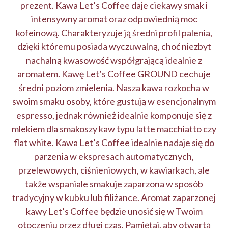
prezent. Kawa Let’s Coffee daje ciekawy smak i
intensywny aromat oraz odpowiednią moc
kofeinową. Charakteryzuje ją średni profil palenia,
dzięki któremu posiada wyczuwalną, choć niezbyt
nachalną kwasowość współgrającą idealnie z
aromatem. Kawę Let’s Coffee GROUND cechuje
średni poziom zmielenia. Nasza kawa rozkocha w
swoim smaku osoby, które gustują w esencjonalnym
espresso, jednak również idealnie komponuje się z
mlekiem dla smakoszy kaw typu latte macchiatto czy
flat white. Kawa Let’s Coffee idealnie nadaje się do
parzenia w ekspresach automatycznych,
przelewowych, ciśnieniowych, w kawiarkach, ale
także wspaniale smakuje zaparzona w sposób
tradycyjny w kubku lub filiżance. Aromat zaparzonej
kawy Let’s Coffee będzie unosić się w Twoim
otoczeniu przez długi czas. Pamiętaj, aby otwartą