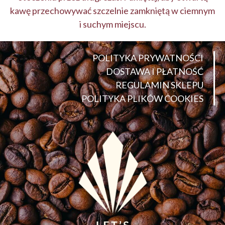
kawę przechowywać szczelnie zamkniętą w ciemnym
i suchym miejscu.
POLITYKA PRYWATNOŚCI
DOSTAWA I PŁATNOŚĆ
REGULAMIN SKLEPU
POLITYKA PLIKÓW COOKIES